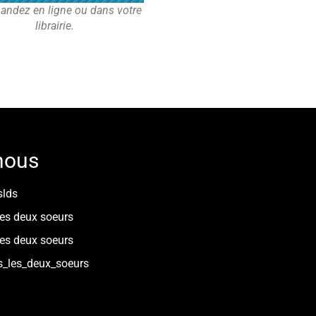
ndez en ligne ou dans votre
librairie.
nous
slds
les deux soeurs
les deux soeurs
s_les_deux_soeurs