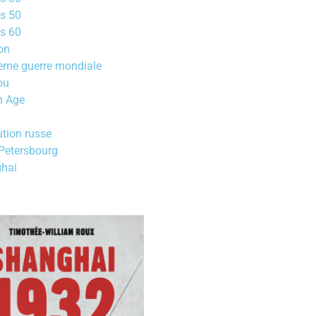
s 50
s 60
on
ème guerre mondiale
ou
 Age
tion russe
 Petersbourg
hai