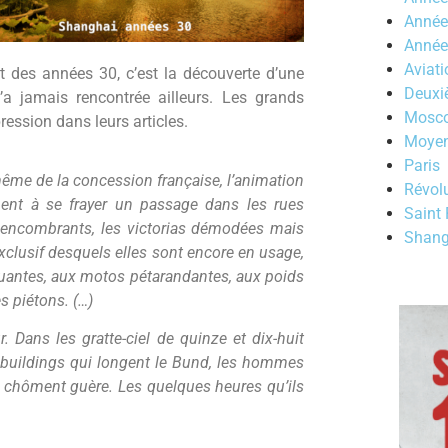
Année
Année
Aviati
 des années 30, c’est la découverte d’une
Deuxi
n’a jamais rencontrée ailleurs. Les grands
Mosc
ression dans leurs articles.
Moyen
Paris
ême de la concession française, l’animation
Révolu
chent à se frayer un passage dans les rues
Saint
t encombrants, les victorias démodées mais
Shang
xclusif desquels elles sont encore en usage,
guantes, aux motos pétarandantes, aux poids
s piétons. (…)
. Dans les gratte-ciel de quinze et dix-huit
 buildings qui longent le Bund, les hommes
 ne chôment guère. Les quelques heures qu’ils