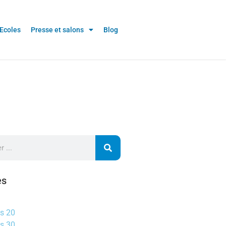
Ecoles
Presse et salons
Blog
es
s 20
s 30