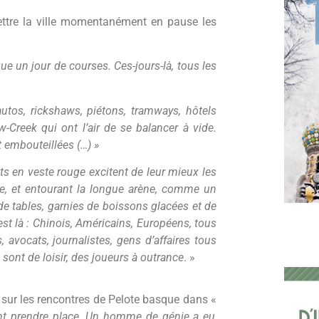
mettre la ville momentanément en pause les
e un jour de courses. Ces-jours-là, tous les
autos,
rickshaws
, piétons, tramways, hôtels
Creek qui ont l’air de se balancer à vide.
 embouteillées (…) »
ts en veste rouge excitent de leur mieux les
ue, et entourant la longue arène, comme un
 de tables, garnies de boissons glacées et de
st là : Chinois, Américains, Européens, tous
, avocats, journalistes, gens d’affaires tous
sont de loisir, des joueurs à outrance
. »
r sur les rencontres de
Pelote basque dans «
nt prendre place. Un homme de génie a eu