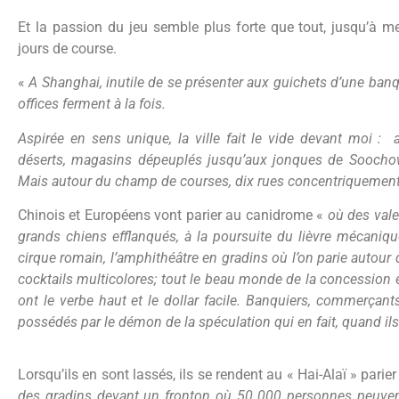
Et la passion du jeu semble plus forte que tout, jusqu’à 
jours de course.
«
A Shanghai, inutile de se présenter aux guichets d’une banqu
offices ferment à la fois.
Aspirée en sens unique, la ville fait le vide devant moi : 
déserts, magasins dépeuplés jusqu’aux jonques de Soochow-
Mais autour du champ de courses, dix rues concentriquement
Chinois et Européens vont parier au canidrome «
où des vale
grands chiens efflanqués, à la poursuite du lièvre mécaniq
cirque romain, l’amphithéâtre en gradins où l’on parie autour
cocktails multicolores; tout le beau monde de la concession e
ont le verbe haut et le dollar facile. Banquiers, commerçants
possédés par le démon de la spéculation qui en fait, quand ils 
Lorsqu’ils en sont lassés, ils se rendent au « Hai-Alaï » parie
des gradins devant un fronton où 50 000 personnes peuve