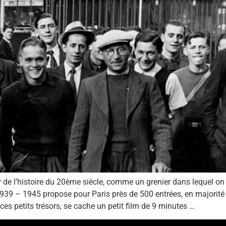
r de l’histoire du 20ème siècle, comme un grenier dans lequel on i
939 – 1945 propose pour Paris près de 500 entrées, en majorité 
s petits trésors, se cache un petit film de 9 minutes …