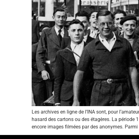
Les archives en ligne de l’INA sont, pour l’amateu
hasard des cartons ou des étagères. La période 1
encore images filmées par des anonymes. Parmi ce