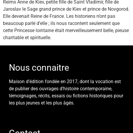
Reims Anne de Kiev, petite fille de Saint Vladimir, fille de
Jaroslav le Sage grand prince de Kiev et prince de Novgorod.
Elle devenait Reine de France. Les historiens n’ont pas
beaucoup parlé d’elle ; ils nous racontent seulement que
cette Princesse lointaine était merveilleusement belle, pieuse
charitable et spirituelle.
Nous connaitre
Maison d’édition fondée en 2017, dont la vocation est
de publier des ouvrages d’histoire contemporaine,
témoignages, récits, essais ou fictions historiques pour
les plus jeunes et les plus âgés.